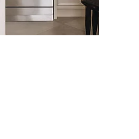
fana studio créatif
29 nov. 2024
PROJET DES IRIS : Une cuisine
classique à l’ambiance apaisante
signée fana studio créatif
fana a métamorphosé la cuisine et la salle